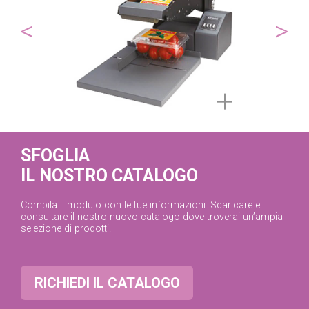
<
>
Applicatore di
Applicat
SFOGLIA
etichette superfici
etichett
IL NOSTRO CATALOGO
piane
cilindri
Applica etichette su superfici
Applica fi
Compila il modulo con le tue informazioni. Scaricare e
piatte tipo bottiglie
etichette/o
consultare il nostro nuovo catalogo dove troverai un’ampia
rettangolari o affusolate,
contenitori 
selezione di prodotti.
scatole, pacchetti, tappi,
affusolati 
lattine e molto altro. Applica
bottiglie, b
fino a 500 etichette all’ora.
Applica ac
etichette 
RICHIEDI IL CATALOGO
fronte-retr