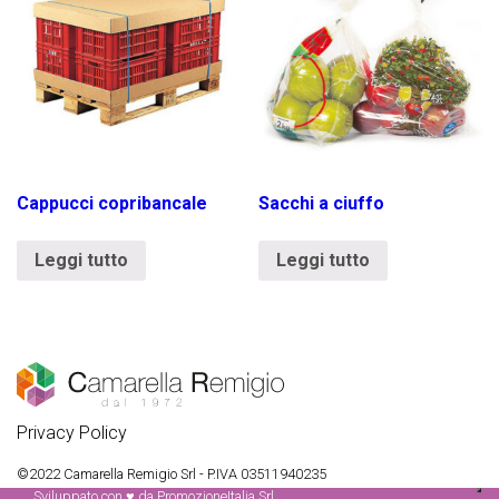
Cappucci copribancale
Sacchi a ciuffo
Leggi tutto
Leggi tutto
Privacy Policy
©2022 Camarella Remigio Srl
- P.IVA 03511940235
Sviluppato con
♥
da
PromozioneItalia Srl